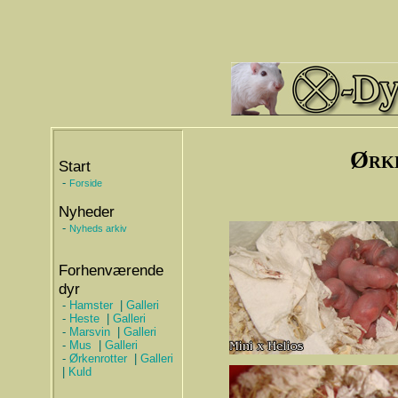
Ørk
Start
-
Forside
Nyheder
-
Nyheds arkiv
Forhenværende
dyr
-
Hamster
|
Galleri
-
Heste
|
Galleri
-
Marsvin
|
Galleri
-
Mus
|
Galleri
-
Ørkenrotter
|
Galleri
|
Kuld