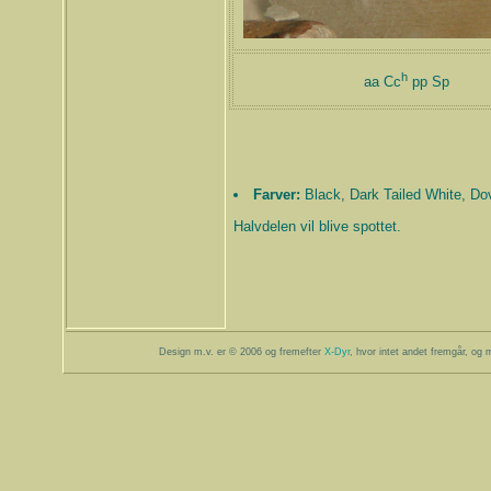
h
aa Cc
pp Sp
Farver:
Black, Dark Tailed White, Do
Halvdelen vil blive spottet.
Design m.v. er © 2006 og fremefter
X-Dyr
, hvor intet andet fremgår, og m