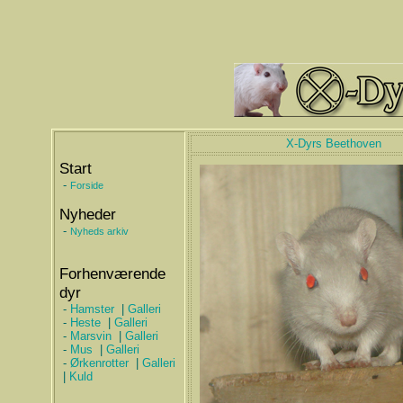
X-Dyrs Beethoven
Start
-
Forside
Nyheder
-
Nyheds arkiv
Forhenværende
dyr
-
Hamster
|
Galleri
-
Heste
|
Galleri
-
Marsvin
|
Galleri
-
Mus
|
Galleri
-
Ørkenrotter
|
Galleri
|
Kuld