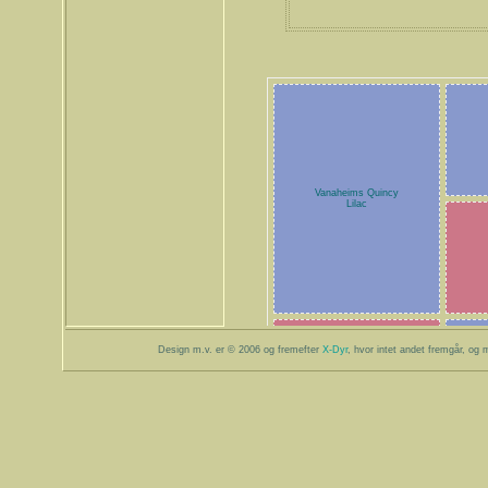
Vanaheims Quincy
Lilac
Design m.v. er © 2006 og fremefter
X-Dyr
, hvor intet andet fremgår, og m
X-Dyrs Regitza
Spottet Siamese