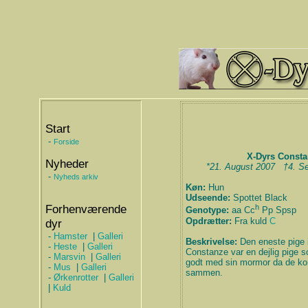
Start
-
Forside
X-Dyrs Const
Nyheder
*21. August 2007 †4. S
-
Nyheds arkiv
Køn:
Hun
Udseende:
Spottet Black
Forhenværende
h
Genotype:
aa Cc
Pp Spsp
Opdrætter:
Fra kuld
C
dyr
-
Hamster
|
Galleri
Beskrivelse:
Den eneste pige i
-
Heste
|
Galleri
Constanze var en dejlig pige 
-
Marsvin
|
Galleri
godt med sin mormor da de kom
-
Mus
|
Galleri
sammen.
-
Ørkenrotter
|
Galleri
|
Kuld